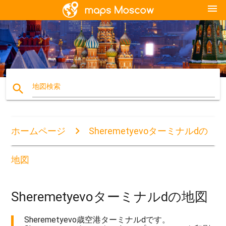
menu
search
地図検索
ホームページ
Sheremetyevoターミナルdの
地図
Sheremetyevoターミナルdの地図
Sheremetyevo歳空港ターミナルdです。